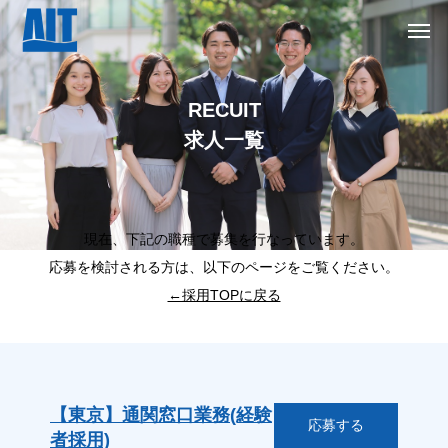
R
E
C
U
I
T
求
人
一
覧
現在、下記の職種で募集を行なっています。
応募を検討される方は、以下のページをご覧ください。
←採用TOPに戻る
【東京】通関窓口業務(経験
応募する
者採用)